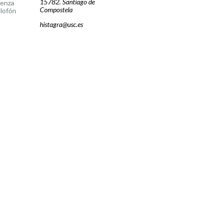
15782. Santiago de
cenza
Compostela
lofón
histagra@usc.es