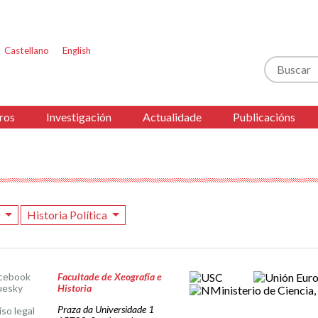
Castellano
English
Buscar
ros
Investigación
Actualidade
Publicacións
9
Historia Política
cebook
Facultade de Xeografía e
uesky
Historia
Praza da Universidade 1
iso legal