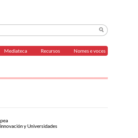
Buscar
Mediateca
Recursos
Nomes e voces