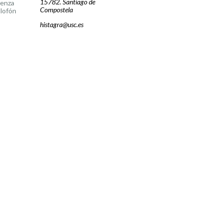
15782. Santiago de
cenza
Compostela
lofón
histagra@usc.es