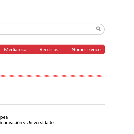
Buscar
Mediateca
Recursos
Nomes e voces