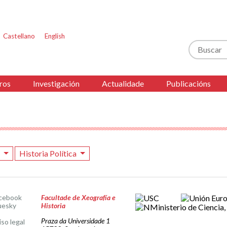
Castellano
English
Buscar
ros
Investigación
Actualidade
Publicacións
5
Historia Política
cebook
Facultade de Xeografía e
uesky
Historia
Praza da Universidade 1
iso legal