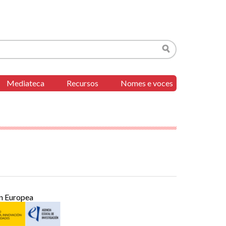
Buscar
Mediateca
Recursos
Nomes e voces