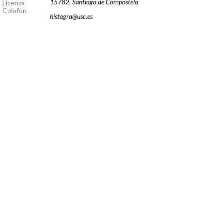
15782. Santiago de Compostela
Licenza
Colofón
histagra@usc.es