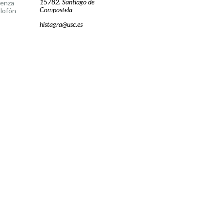
15782. Santiago de
cenza
Compostela
lofón
histagra@usc.es