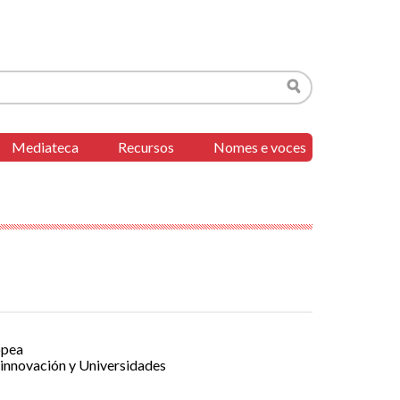
Buscar
Mediateca
Recursos
Nomes e voces