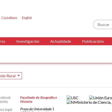
Castellano
English
Buscar
ros
Investigación
Actualidade
Publicacións
do Rural
cebook
Facultade de Xeografía e
uesky
Historia
Praza da Universidade 1
iso legal