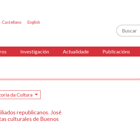
Castellano
English
Buscar
ros
Investigación
Actualidade
Publicacións
toria da Cultura
iliados republicanos. José
stas culturales de Buenos