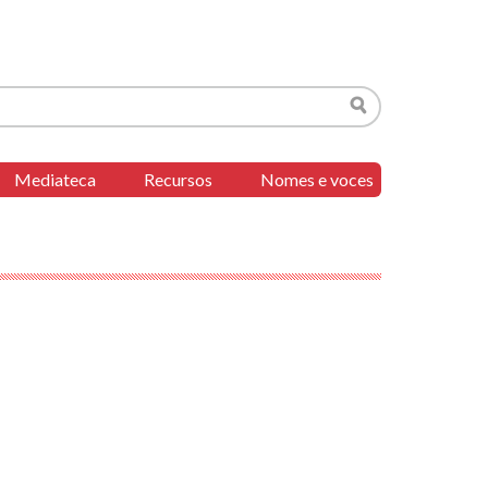
Buscar
Mediateca
Recursos
Nomes e voces