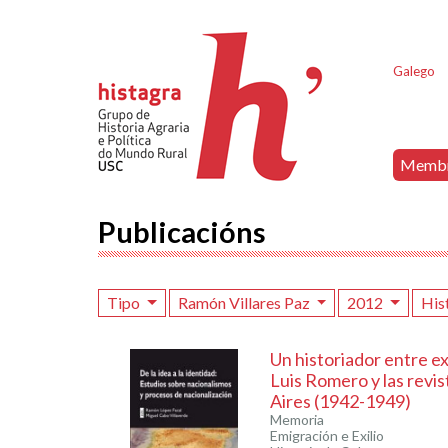
Galego
Memb
Publicacións
Tipo
Ramón Villares Paz
2012
His
Un historiador entre ex
Luis Romero y las revi
Aires (1942-1949)
Memoria
Emigración e Exilio