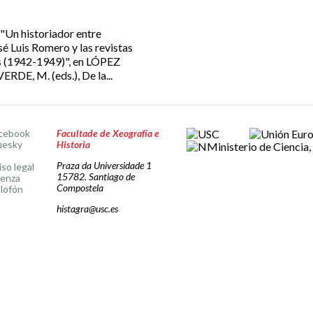
"Un historiador entre
sé Luis Romero y las revistas
es (1942-1949)", en LÓPEZ
DE, M. (eds.), De la...
cebook
Facultade de Xeografía e
uesky
Historia
Praza da Universidade 1
iso legal
15782. Santiago de
cenza
Compostela
lofón
histagra@usc.es