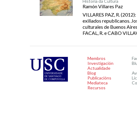
Historia da Cultura
Ramón Villares Paz
VILLARES PAZ, R. (2012): 
exiliados republicanos. Jo
culturales de Buenos Air
FACAL, R. e CABO VILLAVER
Membros
Fa
Investigación
Bl
Actualidade
Blog
Av
Publicacións
Li
Mediateca
Co
Recursos