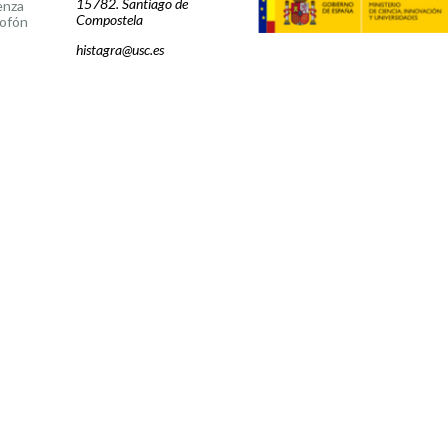
15782. Santiago de
enza
Compostela
ofón
histagra@usc.es