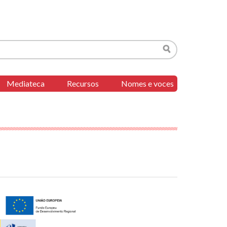
Buscar
Mediateca
Recursos
Nomes e voces