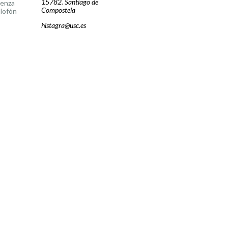
15782. Santiago de
cenza
Compostela
lofón
histagra@usc.es