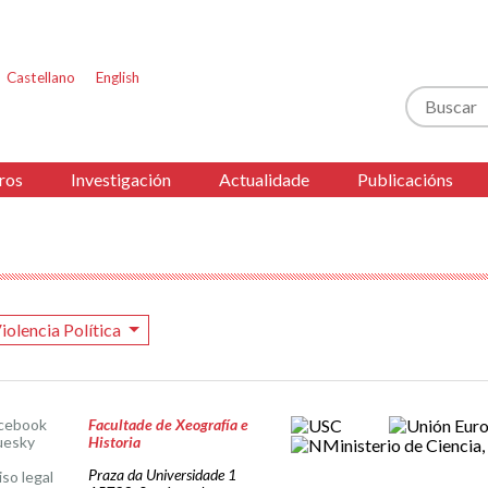
Castellano
English
Buscar
ros
Investigación
Actualidade
Publicacións
iolencia Política
cebook
Facultade de Xeografía e
uesky
Historia
Praza da Universidade 1
iso legal