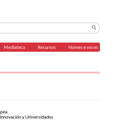
Buscar
Mediateca
Recursos
Nomes e voces