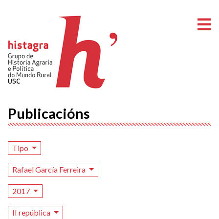
A
Publicacións
Tipo
Rafael García Ferreira
2017
II república