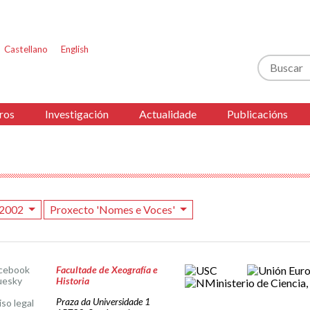
Castellano
English
Buscar
ros
Investigación
Actualidade
Publicacións
2002
Proxecto 'Nomes e Voces'
cebook
Facultade de Xeografía e
uesky
Historia
Praza da Universidade 1
iso legal