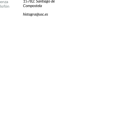
15782. Santiago de
cenza
Compostela
lofón
histagra@usc.es