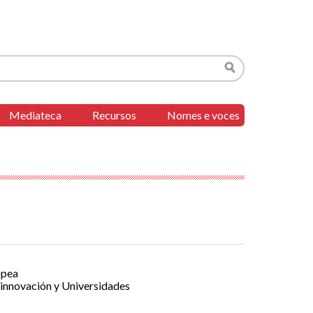
Buscar
Mediateca
Recursos
Nomes e voces