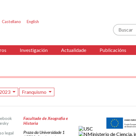
Castellano
English
Buscar
ros
Investigación
Actualidade
Publicacións
2023
Franquismo
cebook
Facultade de Xeografía e
esky
Historia
Praza da Universidade 1
so legal