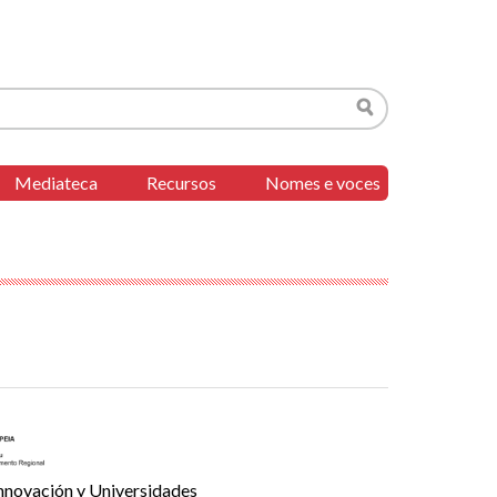
Buscar
Mediateca
Recursos
Nomes e voces