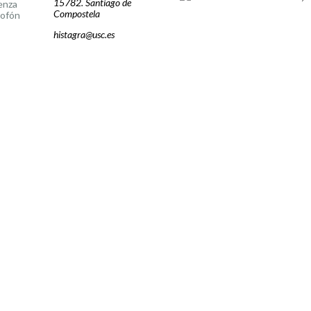
15782. Santiago de
enza
Compostela
lofón
histagra@usc.es