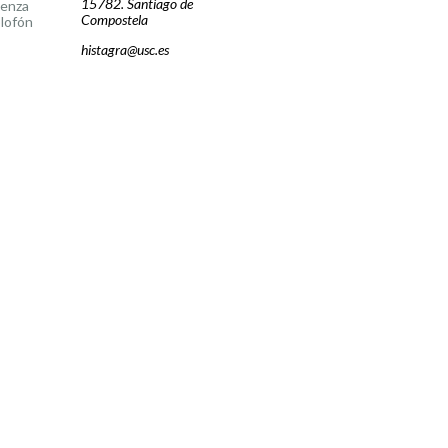
15782. Santiago de
cenza
Compostela
lofón
histagra@usc.es