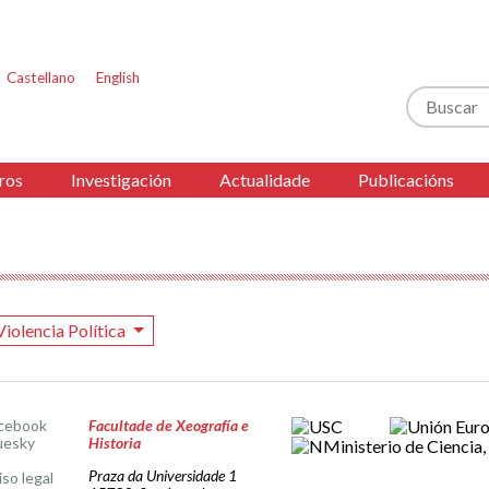
Castellano
English
Buscar
ros
Investigación
Actualidade
Publicacións
Violencia Política
cebook
Facultade de Xeografía e
uesky
Historia
Praza da Universidade 1
iso legal