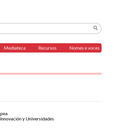
Buscar
Mediateca
Recursos
Nomes e voces