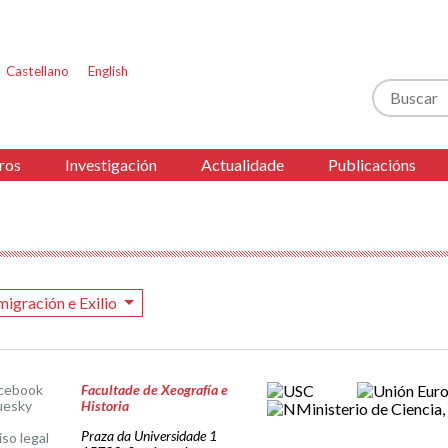
Castellano
English
Buscar
ros
Investigación
Actualidade
Publicacións
migración e Exilio
cebook
Facultade de Xeografía e
uesky
Historia
Praza da Universidade 1
iso legal