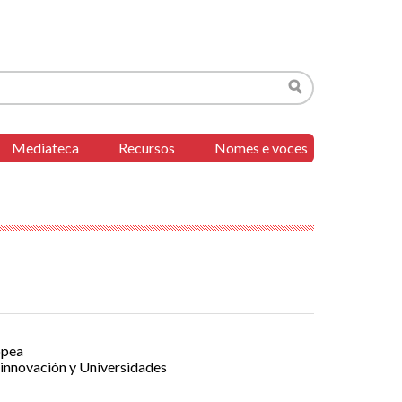
Buscar
Mediateca
Recursos
Nomes e voces