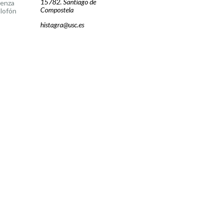
15782. Santiago de
cenza
Compostela
lofón
histagra@usc.es