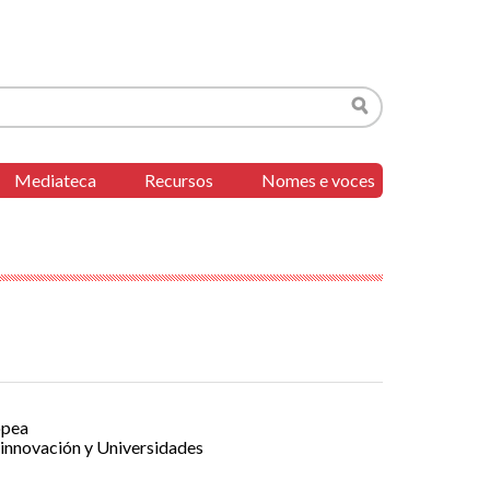
Buscar
Mediateca
Recursos
Nomes e voces