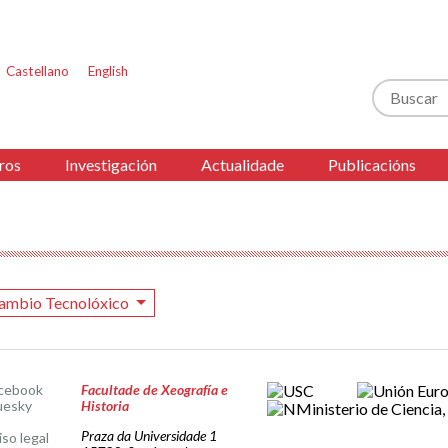
Castellano
English
Buscar
ros
Investigación
Actualidade
Publicacións
ambio Tecnolóxico
cebook
Facultade de Xeografía e
uesky
Historia
Praza da Universidade 1
iso legal