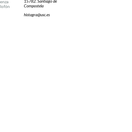
15782. Santiago de
cenza
Compostela
lofón
histagra@usc.es