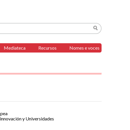
Buscar
Mediateca
Recursos
Nomes e voces