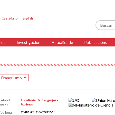
Castellano
English
Buscar
ros
Investigación
Actualidade
Publicacións
Franquismo
cebook
Facultade de Xeografía e
uesky
Historia
Praza da Universidade 1
iso legal