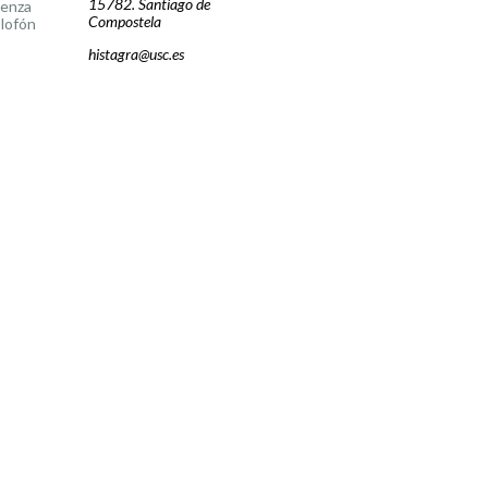
15782. Santiago de
cenza
Compostela
lofón
histagra@usc.es