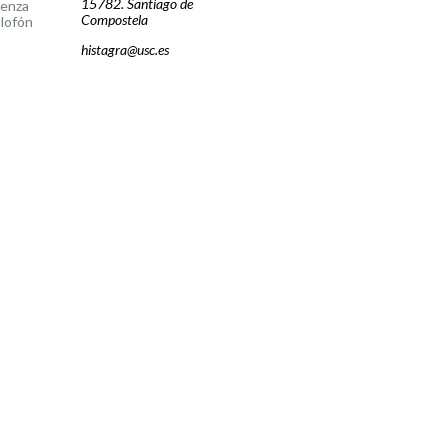
15782. Santiago de
cenza
Compostela
lofón
histagra@usc.es