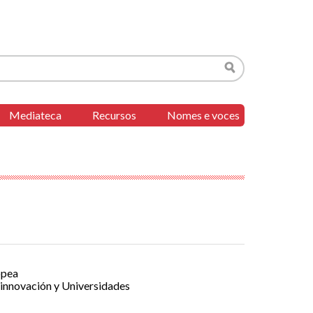
Buscar
Mediateca
Recursos
Nomes e voces