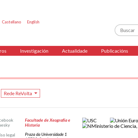
Castellano
English
Buscar
ros
Investigación
Actualidade
Publicacións
Rede ReVolta
cebook
Facultade de Xeografía e
uesky
Historia
Praza da Universidade 1
iso legal