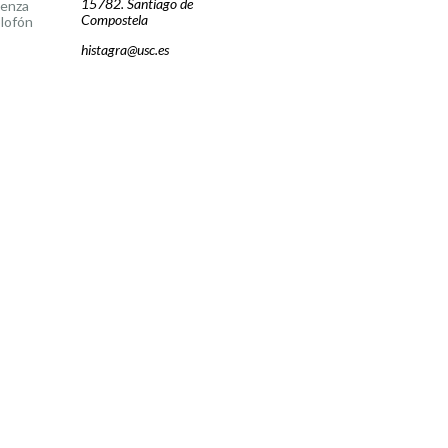
15782. Santiago de
cenza
Compostela
lofón
histagra@usc.es