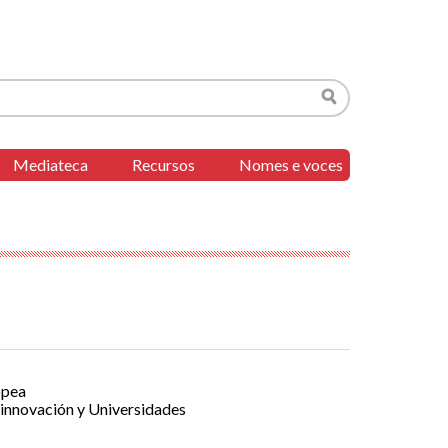
Buscar
Mediateca
Recursos
Nomes e voces