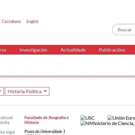
Castellano
English
Buscar
ros
Investigación
Actualidade
Publicacións
Historia Política
cebook
Facultade de Xeografía e
uesky
Historia
Praza da Universidade 1
iso legal