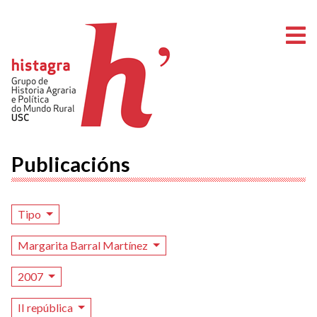
A
Publicacións
Tipo
Margarita Barral Martínez
2007
II república