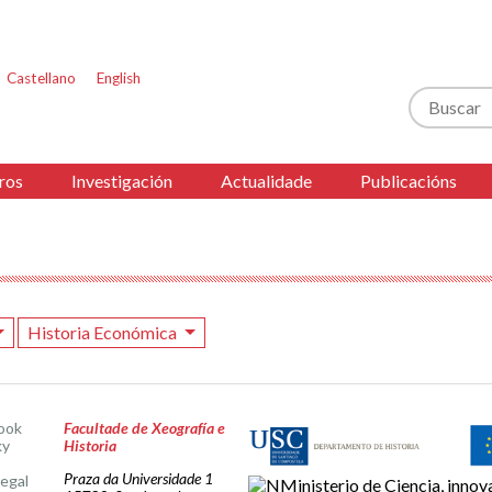
Castellano
English
Buscar
ros
Investigación
Actualidade
Publicacións
Historia Económica
ook
Facultade de Xeografía e
ky
Historia
Praza da Universidade 1
legal