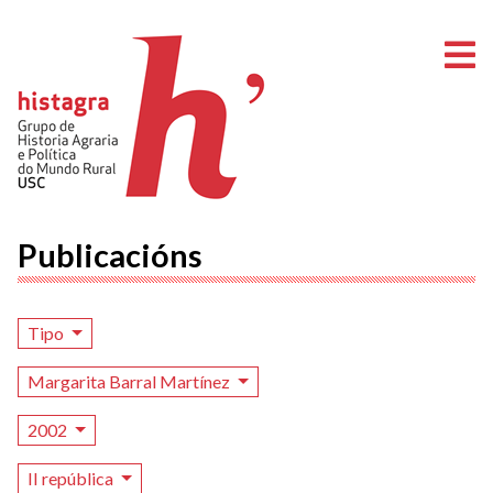
A
Publicacións
Tipo
Margarita Barral Martínez
2002
II república