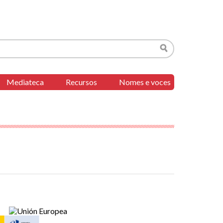
Buscar
Mediateca
Recursos
Nomes e voces