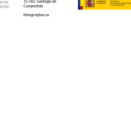
15782. Santiago de
cenza
Compostela
lofón
histagra@usc.es