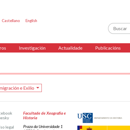
Castellano
English
Buscar
ros
Investigación
Actualidade
Publicacións
migración e Exilio
cebook
Facultade de Xeografía e
uesky
Historia
Praza da Universidade 1
iso legal