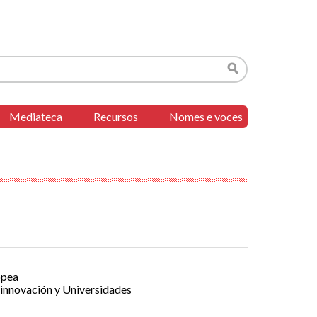
Buscar
Mediateca
Recursos
Nomes e voces