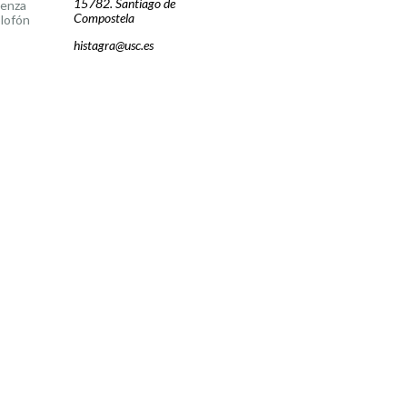
15782. Santiago de
cenza
Compostela
lofón
histagra@usc.es