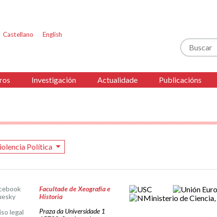
Castellano
English
Buscar
ros
Investigación
Actualidade
Publicacións
iolencia Política
cebook
Facultade de Xeografía e
uesky
Historia
Praza da Universidade 1
iso legal