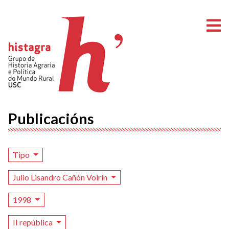
A
Publicacións
Tipo
Julio Lisandro Cañón Voirín
1998
II república