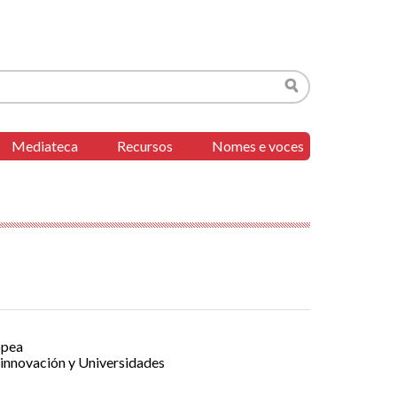
Buscar
Mediateca
Recursos
Nomes e voces