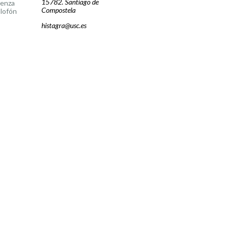
15782. Santiago de
cenza
Compostela
lofón
histagra@usc.es