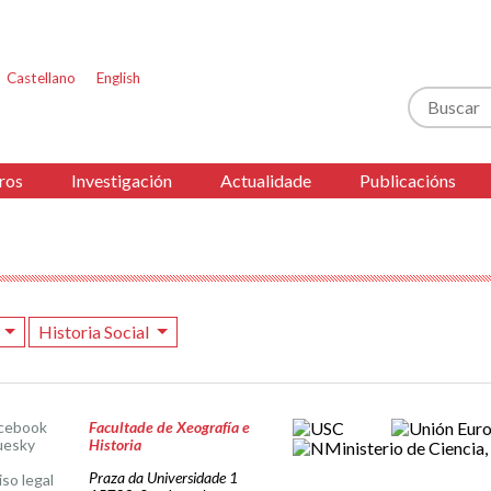
Castellano
English
Buscar
ros
Investigación
Actualidade
Publicacións
8
Historia Social
cebook
Facultade de Xeografía e
uesky
Historia
Praza da Universidade 1
iso legal