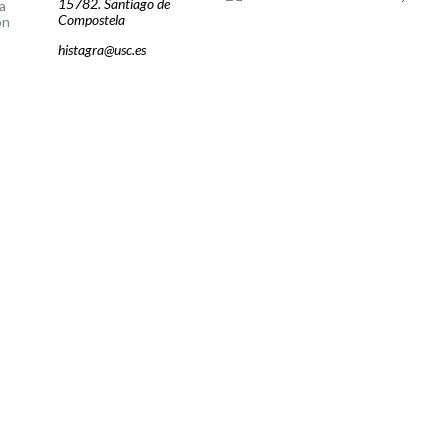
15782. Santiago de
a
Compostela
ón
histagra@usc.es