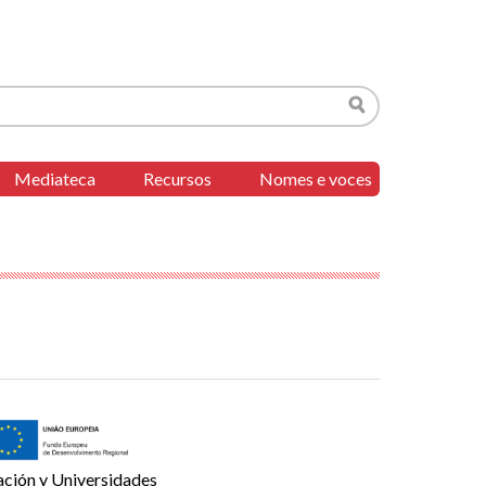
Buscar
Mediateca
Recursos
Nomes e voces