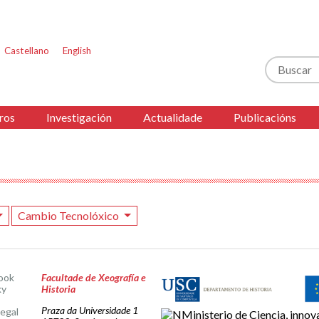
Castellano
English
Buscar
ros
Investigación
Actualidade
Publicacións
Cambio Tecnolóxico
ook
Facultade de Xeografía e
ky
Historia
Praza da Universidade 1
legal