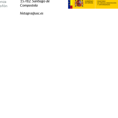
15782. Santiago de
enza
Compostela
ofón
histagra@usc.es