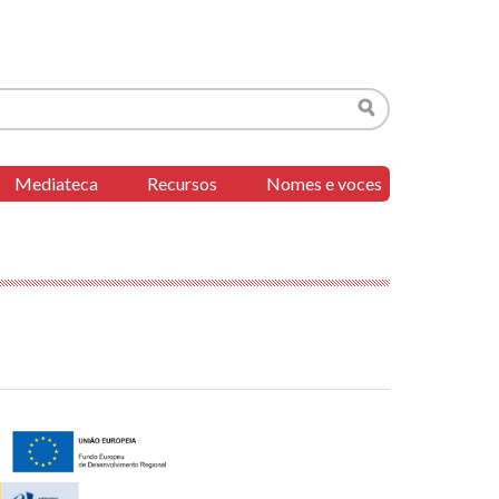
Buscar
Mediateca
Recursos
Nomes e voces