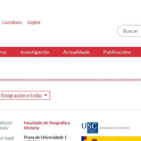
Castellano
English
Buscar
ros
Investigación
Actualidade
Publicacións
Emigración e Exilio
cebook
Facultade de Xeografía e
esky
Historia
Praza da Universidade 1
so legal