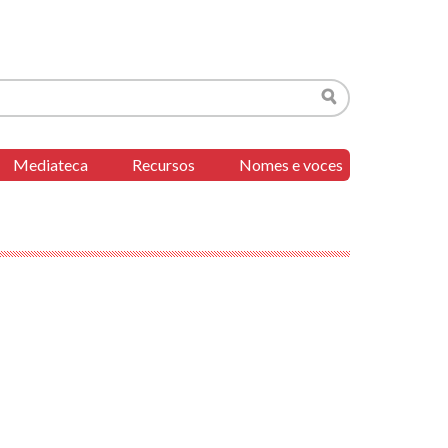
Buscar
Mediateca
Recursos
Nomes e voces