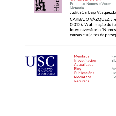
Proxecto 'Nomes e Voces'
Memoria
Judith Carbajo Vázquez,L
CARBAJO VÁZQUEZ, J. e
(2012): "A utilização do f
Interuniversitario “Nomes
causas e sujeitos da perseg
Membros
Fa
Investigación
Bl
Actualidade
Blog
Av
Publicacións
Li
Mediateca
Co
Recursos