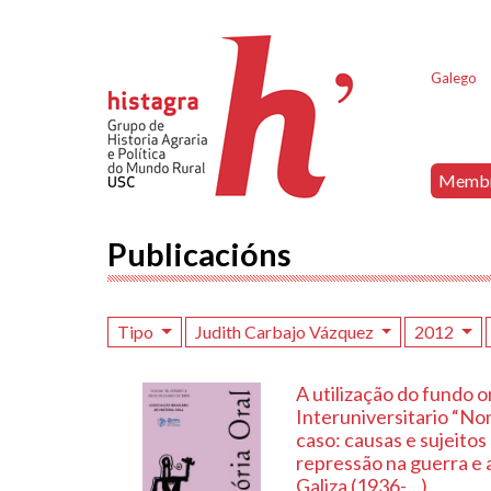
Galego
Memb
Publicacións
Tipo
Judith Carbajo Vázquez
2012
A utilização do fundo o
Interuniversitario “No
caso: causas e sujeitos
repressão na guerra e 
Galiza (1936-…)