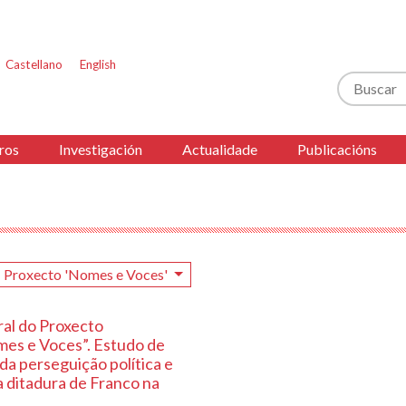
Castellano
English
Buscar
ros
Investigación
Actualidade
Publicacións
Proxecto 'Nomes e Voces'
ral do Proxecto
mes e Voces”. Estudo de
 da perseguição política e
a ditadura de Franco na