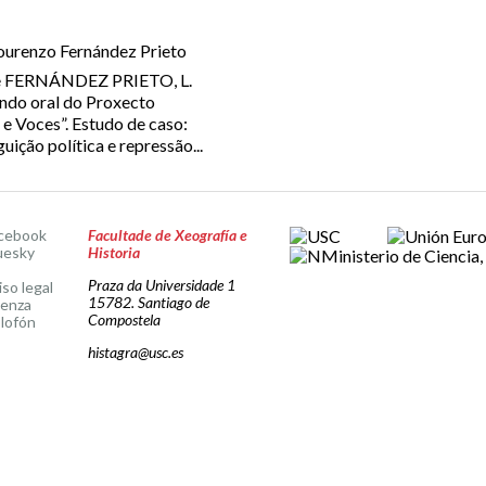
ourenzo Fernández Prieto
 FERNÁNDEZ PRIETO, L.
undo oral do Proxecto
 e Voces”. Estudo de caso:
uição política e repressão...
cebook
Facultade de Xeografía e
uesky
Historia
Praza da Universidade 1
iso legal
15782. Santiago de
cenza
Compostela
lofón
histagra@usc.es