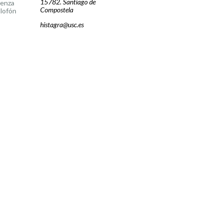
15782. Santiago de
cenza
Compostela
lofón
histagra@usc.es