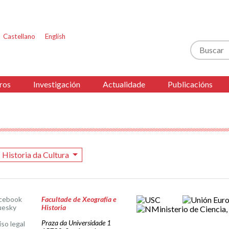
Castellano
English
Buscar
ros
Investigación
Actualidade
Publicacións
Historia da Cultura
cebook
Facultade de Xeografía e
uesky
Historia
Praza da Universidade 1
iso legal