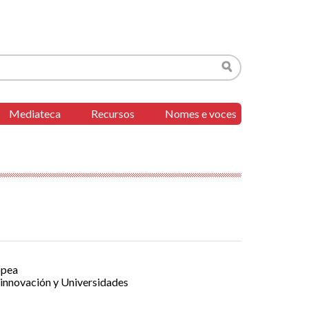
Buscar
Mediateca
Recursos
Nomes e voces