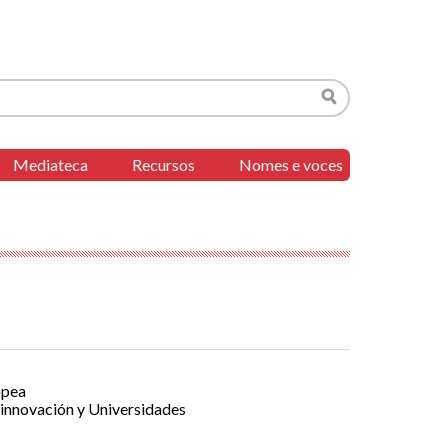
Buscar
Mediateca
Recursos
Nomes e voces