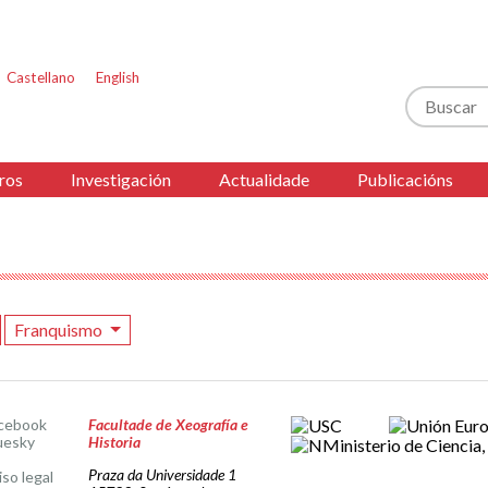
Castellano
English
Buscar
ros
Investigación
Actualidade
Publicacións
Franquismo
cebook
Facultade de Xeografía e
uesky
Historia
Praza da Universidade 1
iso legal