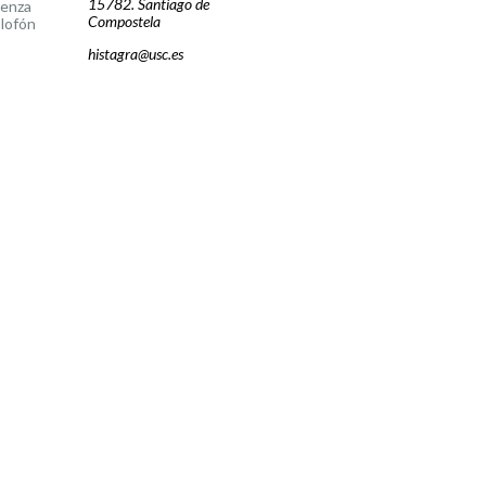
15782. Santiago de
cenza
Compostela
lofón
histagra@usc.es