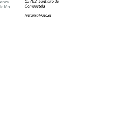
15782. Santiago de
cenza
Compostela
lofón
histagra@usc.es