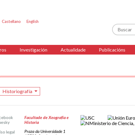
Castellano
English
Buscar
ros
Investigación
Actualidade
Publicacións
Historiografía
cebook
Facultade de Xeografía e
uesky
Historia
Praza da Universidade 1
iso legal