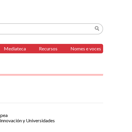
Buscar
Mediateca
Recursos
Nomes e voces