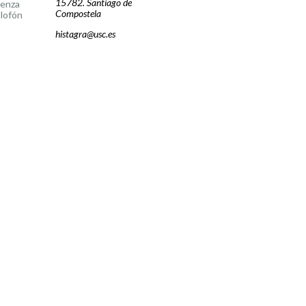
15782. Santiago de
cenza
Compostela
lofón
histagra@usc.es