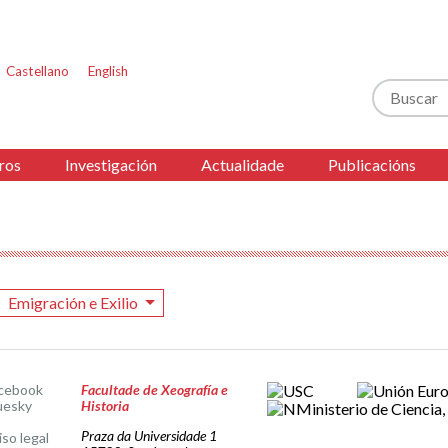
Castellano
English
Buscar
ros
Investigación
Actualidade
Publicacións
Emigración e Exilio
cebook
Facultade de Xeografía e
uesky
Historia
Praza da Universidade 1
iso legal