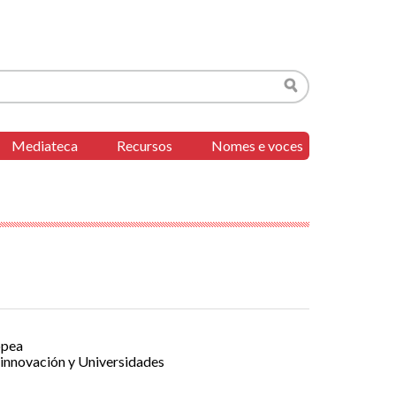
Buscar
Mediateca
Recursos
Nomes e voces