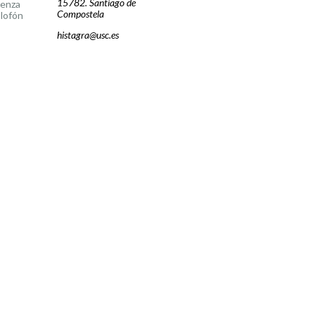
15782. Santiago de
cenza
Compostela
lofón
histagra@usc.es