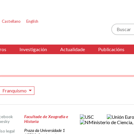
Castellano
English
Buscar
ros
Investigación
Actualidade
Publicacións
Franquismo
cebook
Facultade de Xeografía e
uesky
Historia
Praza da Universidade 1
iso legal