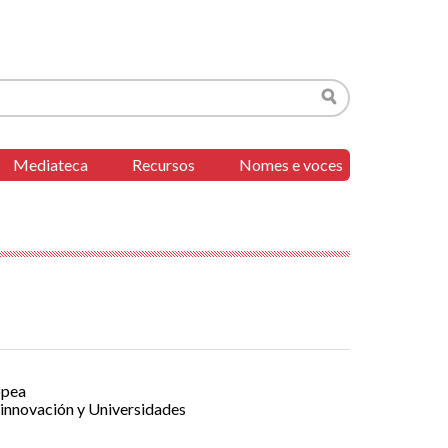
Buscar
Mediateca
Recursos
Nomes e voces