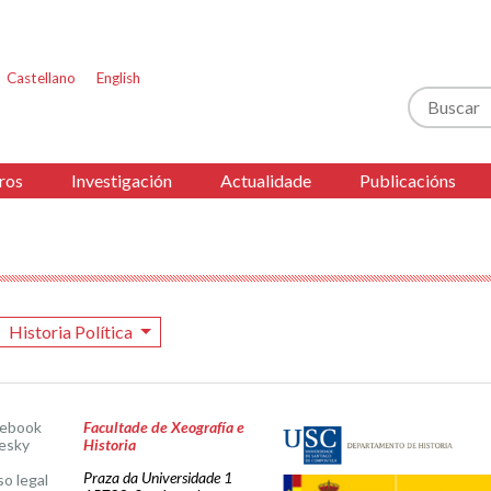
Castellano
English
Buscar
ros
Investigación
Actualidade
Publicacións
Historia Política
cebook
Facultade de Xeografía e
esky
Historia
Praza da Universidade 1
so legal