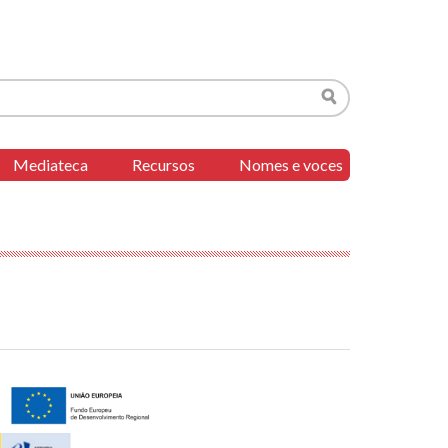
Buscar
Mediateca
Recursos
Nomes e voces