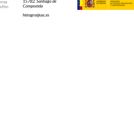
15782. Santiago de
enza
Compostela
ofón
histagra@usc.es