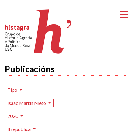
A
Publicacións
Tipo
Isaac Martín Nieto
2020
II república