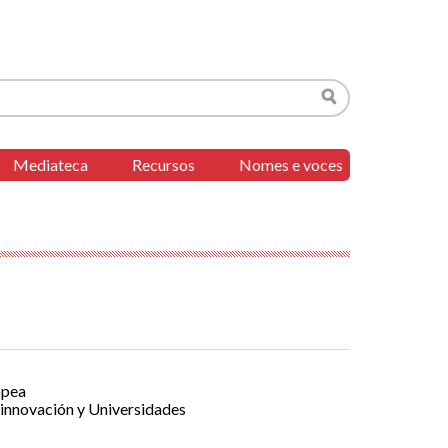
Buscar
Mediateca
Recursos
Nomes e voces