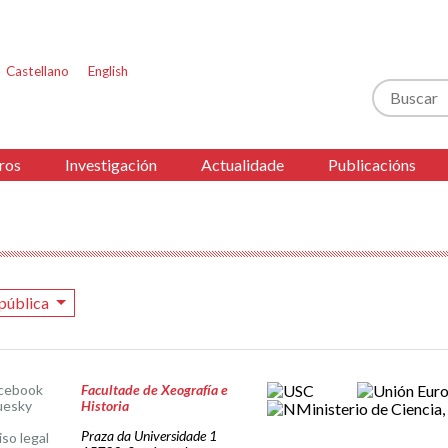
Castellano
English
Buscar
ros
Investigación
Actualidade
Publicacións
epública
cebook
Facultade de Xeografía e
uesky
Historia
Praza da Universidade 1
iso legal