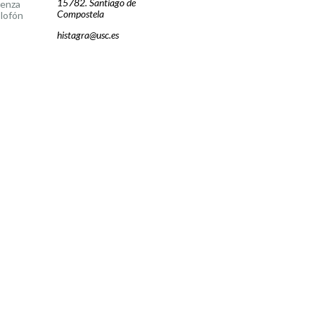
15782. Santiago de
cenza
Compostela
lofón
histagra@usc.es