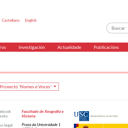
Castellano
English
Buscar
ros
Investigación
Actualidade
Publicacións
Proxecto 'Nomes e Voces'
cebook
Facultade de Xeografía e
esky
Historia
Praza da Universidade 1
so legal