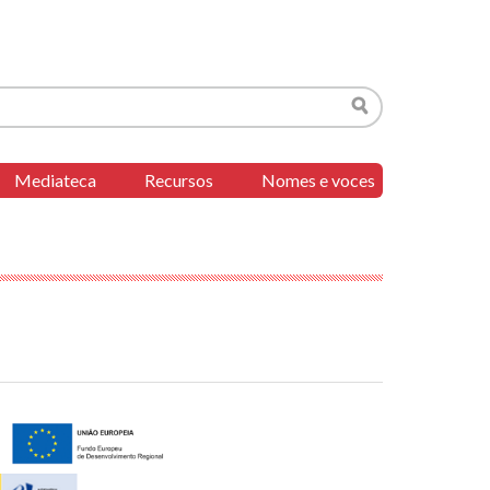
Buscar
Mediateca
Recursos
Nomes e voces