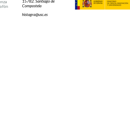
15782. Santiago de
enza
Compostela
ofón
histagra@usc.es