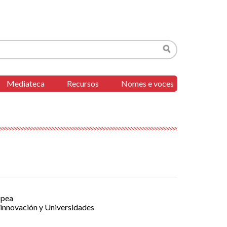
Buscar
Mediateca
Recursos
Nomes e voces