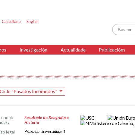
Castellano
English
Buscar
ros
Investigación
Actualidade
Publicacións
Ciclo "Pasados Incómodos"
cebook
Facultade de Xeografía e
uesky
Historia
Praza da Universidade 1
iso legal