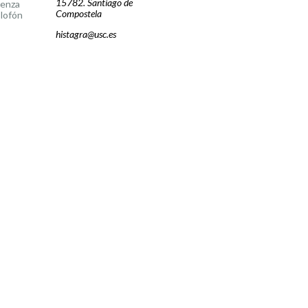
15782. Santiago de
cenza
Compostela
lofón
histagra@usc.es