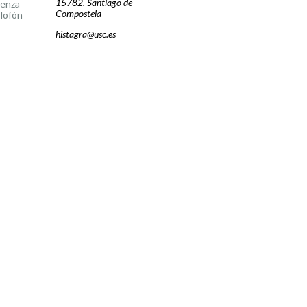
15782. Santiago de
cenza
Compostela
lofón
histagra@usc.es