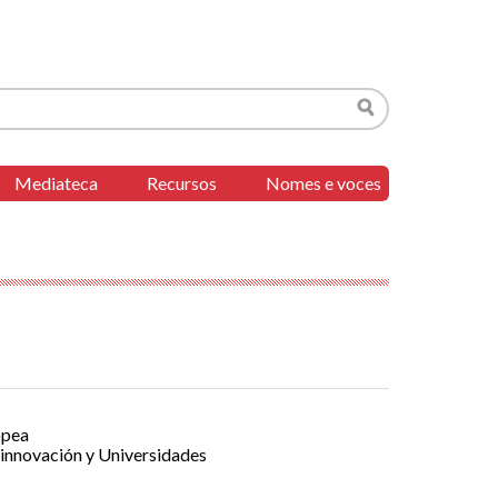
Buscar
Mediateca
Recursos
Nomes e voces