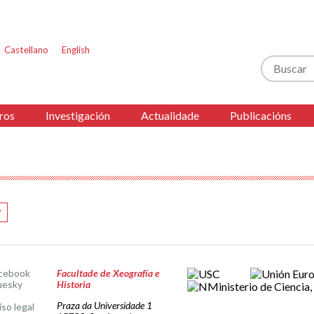
Castellano
English
Buscar
ros
Investigación
Actualidade
Publicacións
cebook
Facultade de Xeografía e
uesky
Historia
Praza da Universidade 1
iso legal