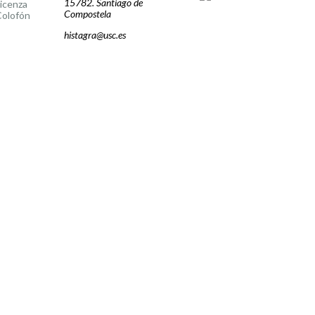
15782. Santiago de
icenza
Compostela
olofón
histagra@usc.es