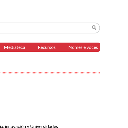
Buscar
Mediateca
Recursos
Nomes e voces