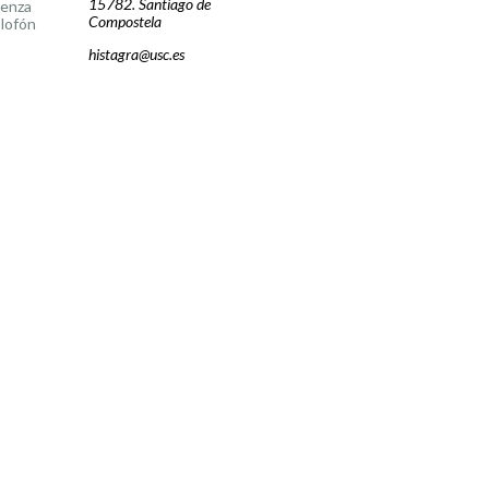
15782. Santiago de
cenza
Compostela
lofón
histagra@usc.es