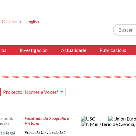
Castellano
English
Buscar
ros
Investigación
Actualidade
Publicacións
Proxecto 'Nomes e Voces'
cebook
Facultade de Xeografía e
uesky
Historia
Praza da Universidade 1
iso legal