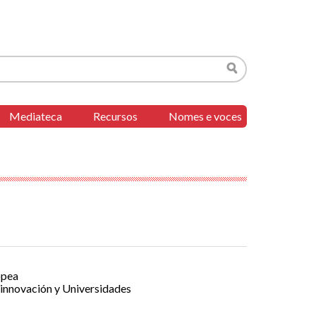
Buscar
Mediateca
Recursos
Nomes e voces