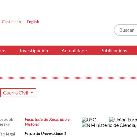
Castellano
English
Buscar
ros
Investigación
Actualidade
Publicacións
Guerra Civil
cebook
Facultade de Xeografía e
uesky
Historia
Praza da Universidade 1
iso legal