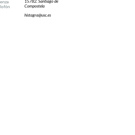
15782. Santiago de
cenza
Compostela
lofón
histagra@usc.es