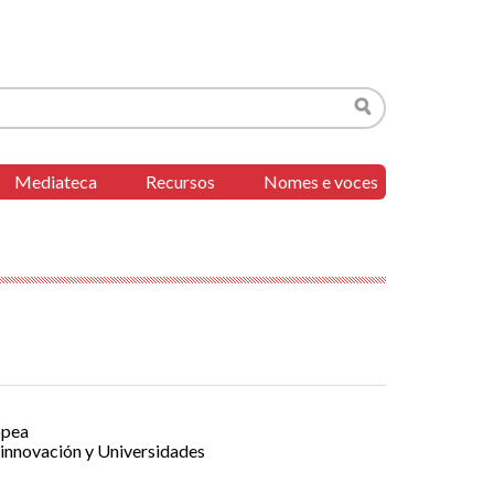
Buscar
Mediateca
Recursos
Nomes e voces