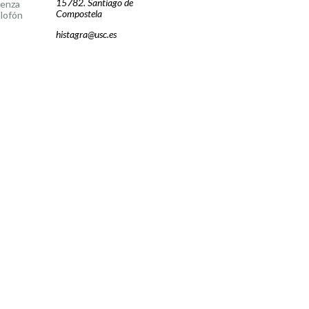
15782. Santiago de
cenza
Compostela
lofón
histagra@usc.es