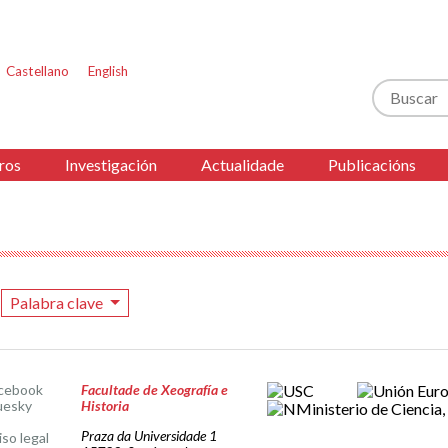
Castellano
English
Buscar
ros
Investigación
Actualidade
Publicacións
Palabra clave
cebook
Facultade de Xeografía e
uesky
Historia
Praza da Universidade 1
iso legal