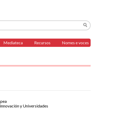
Buscar
Mediateca
Recursos
Nomes e voces