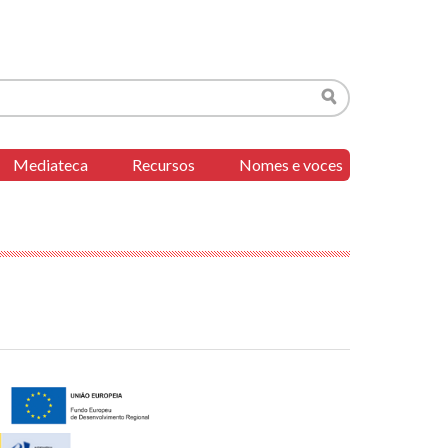
Buscar
Mediateca
Recursos
Nomes e voces