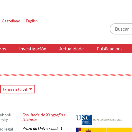
Castellano
English
Buscar
ros
Investigación
Actualidade
Publicacións
Guerra Civil
cebook
Facultade de Xeografía e
esky
Historia
Praza da Universidade 1
so legal