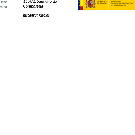
15782. Santiago de
enza
Compostela
ofón
histagra@usc.es