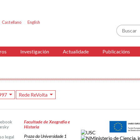
Castellano
English
Buscar
ros
Investigación
Actualidade
Publicacións
997
Rede ReVolta
cebook
Facultade de Xeografía e
esky
Historia
Praza da Universidade 1
so legal