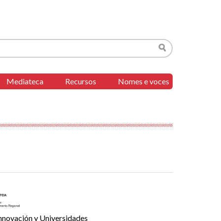
Buscar
Mediateca
Recursos
Nomes e voces