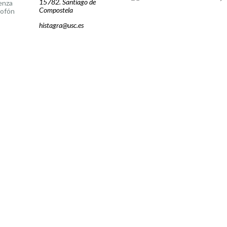
15782. Santiago de
enza
Compostela
lofón
histagra@usc.es