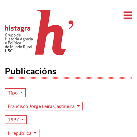
A
Publicacións
Tipo
Francisco Jorge Leira Castiñeira
1997
II república