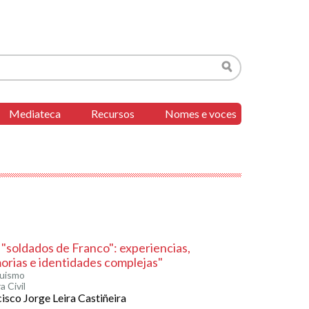
Buscar
Mediateca
Recursos
Nomes e voces
 "soldados de Franco": experiencias,
rias e identidades complejas"
uismo
 Civil
isco Jorge Leira Castiñeira