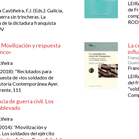
LEIRA
de Fr
Castiñeira, F.J. (Eds.): Galicia,
comp
erra sin trincheras. La
RODRI
 de la dictadura franquista
UV
 Movilización y respuesta
La c
anco»
infl
Franq
iñeira
Guerra
Franc
(2018): "Reclutados para
LEIRA
uesta de «los soldados de
del f
istoria Contemporánea Ayer.
"sold
frente, 111
Comp
cia de guerra civil. Los
sublevado
iñeira
014): 'Movilización y
. Los soldados del ejército