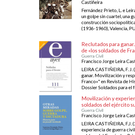
Castiñeira
Fernández Prieto, L. e Leira 
un golpe sin cuartel, una gu
construcción sociopolítica
(1936-1960), Valencia, P
Reclutados para ganar.
de «los soldados de Fr
Guerra Civil
Francisco Jorge Leira Cast
LEIRA CASTIÑEIRA, F. J. 
ganar. Movilización y resp
Franco»" en Revista de H
Dossier Soldados para el 
Movilización y experien
soldados del ejército 
Guerra Civil
Francisco Jorge Leira Cast
LEIRA CASTIÑEIRA, F.J. (2
experiencia de guerra civil