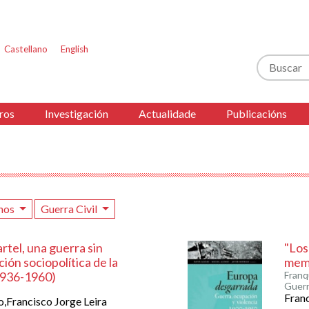
Castellano
English
Buscar
ros
Investigación
Actualidade
Publicacións
nos
Guerra Civil
artel, una guerra sin
"Los
ión sociopolítica de la
memo
1936-1960)
Franq
Guerra
Franc
,Francisco Jorge Leira