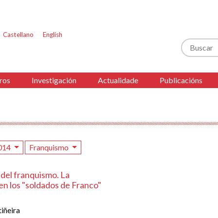
Castellano
English
Buscar
ros
Investigación
Actualidade
Publicacións
014
Franquismo
 del franquismo. La
 en los "soldados de Franco"
iñeira