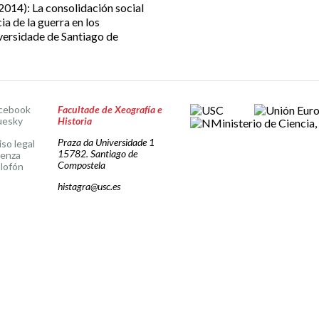
014): La consolidación social
ia de la guerra en los
versidade de Santiago de
cebook
Facultade de Xeografía e
uesky
Historia
Praza da Universidade 1
iso legal
15782. Santiago de
cenza
Compostela
lofón
histagra@usc.es