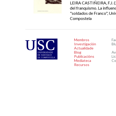
LEIRA CASTIÑEIRA, F.J. (2
del franquismo. La influenc
"soldados de Franco", Uni
Compostela
Membros
Fa
Investigación
Bl
Actualidade
Blog
Av
Publicacións
Li
Mediateca
Co
Recursos