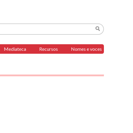
Buscar
Mediateca
Recursos
Nomes e voces