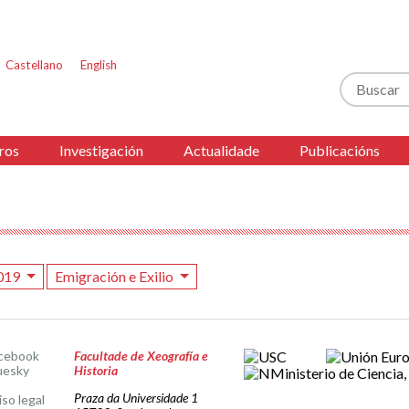
Castellano
English
Buscar
ros
Investigación
Actualidade
Publicacións
019
Emigración e Exilio
cebook
Facultade de Xeografía e
uesky
Historia
Praza da Universidade 1
iso legal