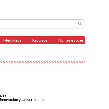
Buscar
Mediateca
Recursos
Nomes e voces