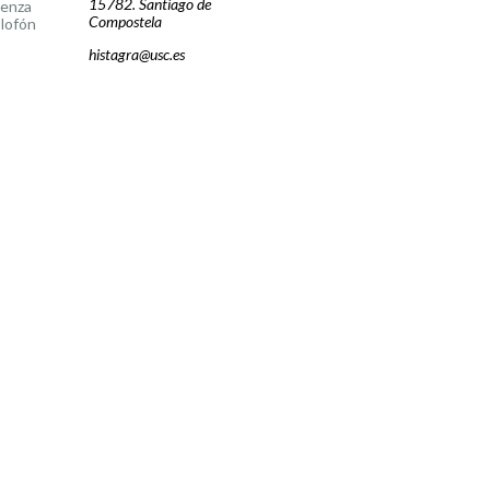
15782. Santiago de
cenza
Compostela
lofón
histagra@usc.es