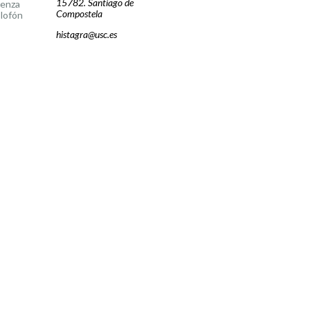
15782. Santiago de
cenza
Compostela
lofón
histagra@usc.es