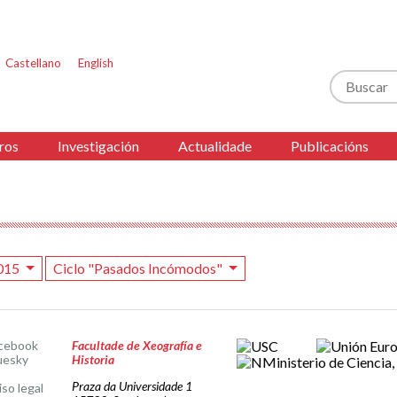
Castellano
English
Buscar
ros
Investigación
Actualidade
Publicacións
015
Ciclo "Pasados Incómodos"
cebook
Facultade de Xeografía e
uesky
Historia
Praza da Universidade 1
iso legal