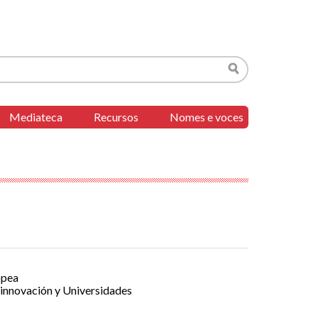
Buscar
Mediateca
Recursos
Nomes e voces