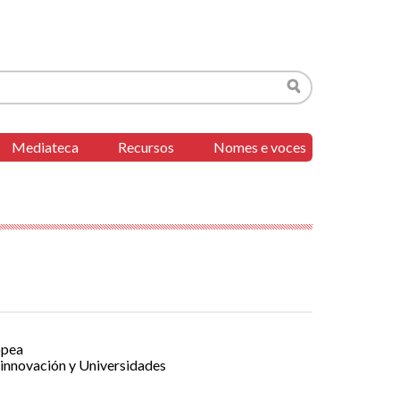
Buscar
Mediateca
Recursos
Nomes e voces