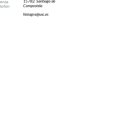
15782. Santiago de
cenza
Compostela
lofón
histagra@usc.es