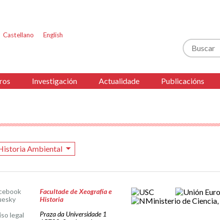
Castellano
English
Buscar
ros
Investigación
Actualidade
Publicacións
Historia Ambiental
cebook
Facultade de Xeografía e
uesky
Historia
Praza da Universidade 1
iso legal