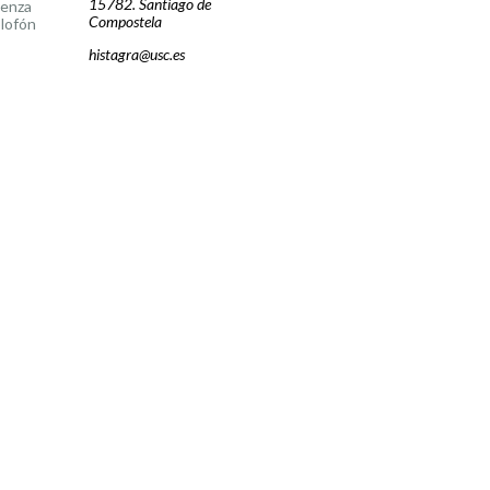
15782. Santiago de
cenza
Compostela
lofón
histagra@usc.es