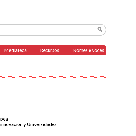
Buscar
Mediateca
Recursos
Nomes e voces