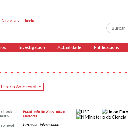
Castellano
English
Buscar
ros
Investigación
Actualidade
Publicacións
Historia Ambiental
cebook
Facultade de Xeografía e
uesky
Historia
Praza da Universidade 1
iso legal